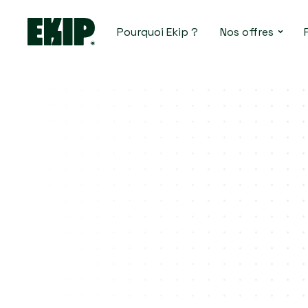
Pourquoi Ekip ?
Nos offres
Utilisable partout grâce au réseau M
Supermarché, restaurants, boulangeri