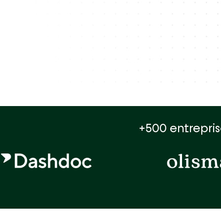
4.8 étoiles sur l'Appstore et 4.6 sur l
Simuler mon 
Je veux tester Ekip
Je veux tester Ekip
+500 entrepris