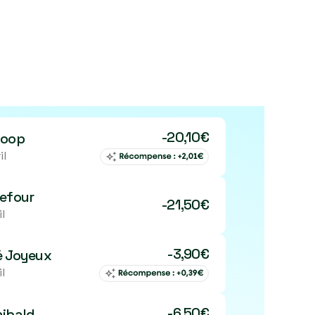
-20,10€
coop
il
efour
-21,50€
il
-3,90€
é Joyeux
il
-6.50€
hibald