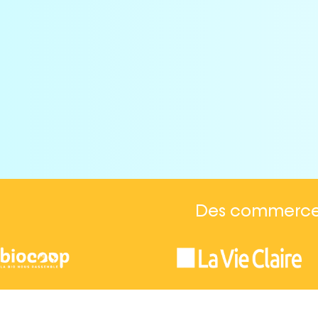
Ekip re
consom
Des commerces 