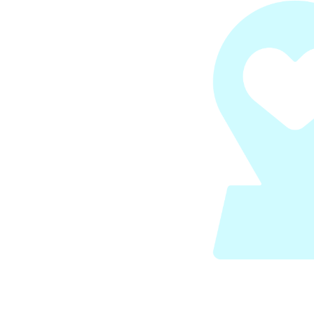
meilleurs endroits dans lesquels utiliser
nt directement sur l’application et ce, de
.
Voir nos critères de séléction
rte
arte