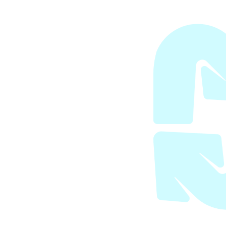
os concurrents, pas un seul euro de vos
e finance les industries fossiles.
valorise l’argent de vos titres restaurant
s entreprises qui œuvrent pour la
ue. In fine, l'argent de vos tickets resto
 fois moins de CO2e !
Simuler l'impact
plus
 plus