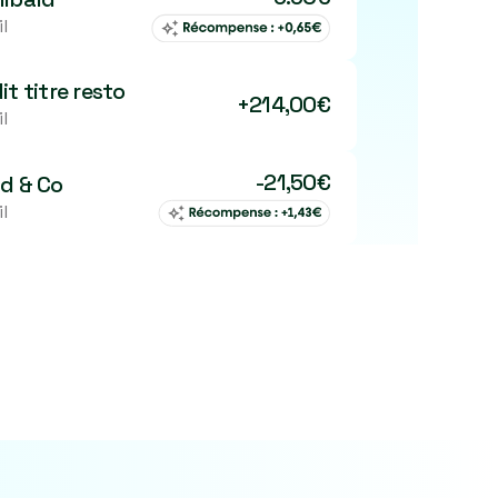
il
it titre resto
+214,00€
il
-21,50€
d & Co
il