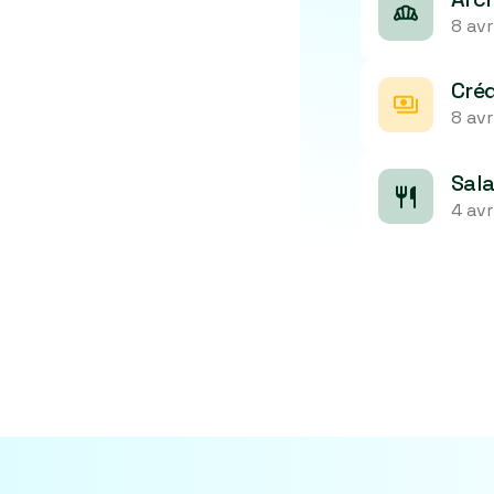
agement et surtout
8 avr
% et jusqu’à 20% de
Créd
8 avr
Biocoop, Café
.)
Sala
du trafic dans les
4 avr
t