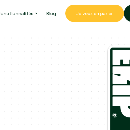
Fonctionnalités
Blog
Je veux en parler
Je veux en parler
astercard® :
e...