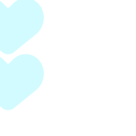
Nous devrions tous pouvoir se nourri
pourquoi
1% des dépenses
dans les comm
reversés à des personnes dans le besoin
Je veux tester
Je veux en savoir plus
Je veux en savoir plus