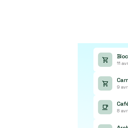
merces
Bio
11 avr
nté ou les enjeux
cela coûte souvent
Carr
9 avr
Caf
me n'importe quel
8 avr
tre resto permet de
ar nos soins, dans
Arc