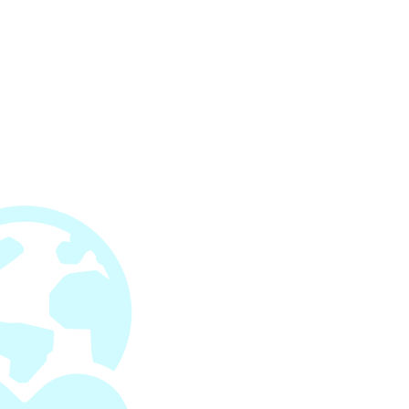
com
Mieux manger, que ce soit pour la sa
environnementaux, est essentiel, mais 
plus cher.
En plus d'être accepté partout (com
titre restaurant traditionnel), notre ti
découvrir des endroits sélectionnés p