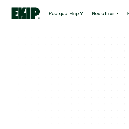
Pourquoi Ekip ?
Nos offres
Utilisable dans 253.000
+
établissements
4.000 lieux engagés référencés