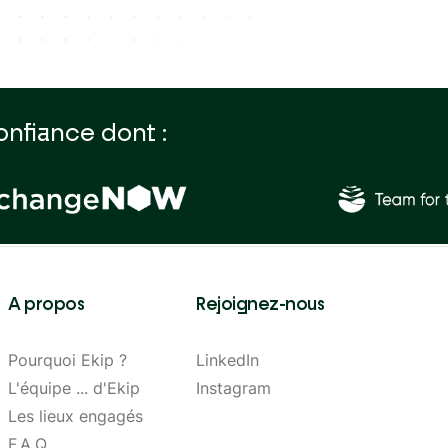
onfiance dont :
A propos
Rejoignez-nous
Pourquoi Ekip ?
LinkedIn
L'équipe ... d'Ekip
Instagram
Les lieux engagés
F.A.Q