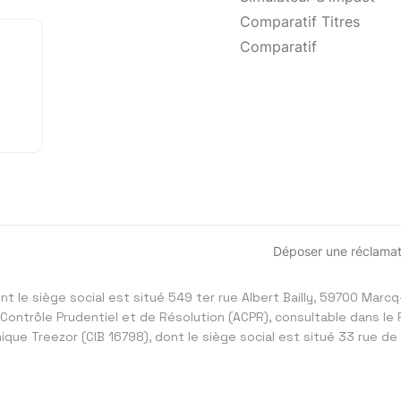
Comparatif Titres
Resto
Comparatif
Cartes Kdo
Déposer une réclamat
ont le siège social est situé 549 ter rue Albert Bailly, 59700 Mar
 Contrôle Prudentiel et de Résolution (ACPR), consultable dans le 
que Treezor (CIB 16798), dont le siège social est situé 33 rue de