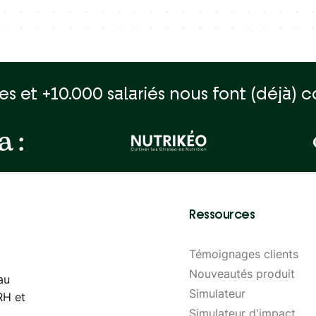
es et +10.000 salariés nous font (déjà) c
Ressources
Témoignages clients
Nouveautés produit
au
Simulateur
RH et
d'économie
Simulateur d'impact