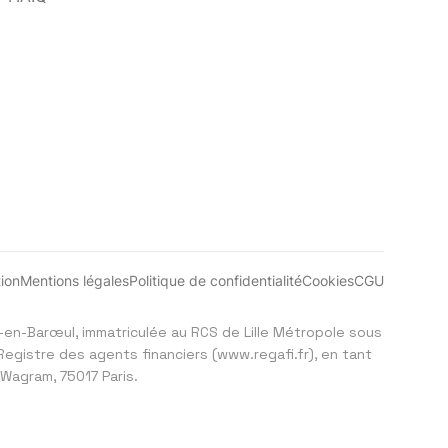
ion
Mentions légales
Politique de confidentialité
Cookies
CGU
cq-en-Barœul, immatriculée au RCS de Lille Métropole sous
Registre des agents financiers (
www.regafi.fr
), en tant
 Wagram, 75017 Paris.