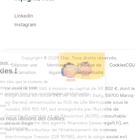
LinkedIn
Instagram
Copyright © 2026 Ekip. Tous droits réservés.
Déposer une
Mentions
Politique de
Cookies
CGU
réclamation
légales
confidentialité
La société EKIP, SAS à mission au capital de 93 302 €, dont le
siège social est situé 549 ter rue Albert Bailly, 59700 Marcq-
en-Barœul, immatriculée au RCS de Lille Métropole sous le
numéro 888 150 141, est enregistrée par l’Autorité de
Contrôle Prudentiel et de Résolution (ACPR), consultable
dans le Registre des agents financiers (
www.regafi.fr
), en
tant que Distributeur de l’établissement de monnaie
électronique Treezor (CIB 16798), dont le siège social est